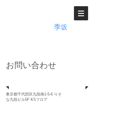
オフィス
季坂
調査に基づいた業務改善と経
営計画策定支援を提供
お問い合わせ
住所
東京都千代田区九段南1-5-6 りそ
な九段ビル5F KSフロア